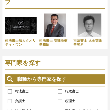
プ
司法書士法人クオリ
司法書士 安部高樹
司法書士 児玉英隆
ティ・ワン
事務所
事務所
専門家を探す
職種から専門家を探す
司法書士
行政書士
弁護士
税理士