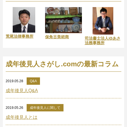
荒尾法律事務所
保角古美術商
司法書士法人ゆあさ
法務事務所
成年後見人さがし.comの最新コラム
2019.05.28
Q&A
成年後見人Q&A
2019.05.26
成年後見人に関して
成年後見人とは