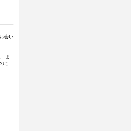
お会い
。 ま
のこ