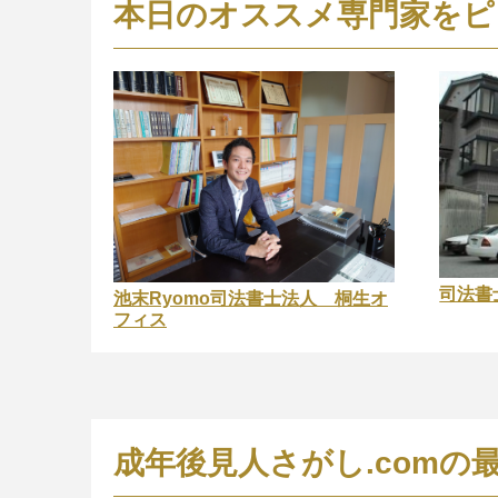
本日のオススメ専門家をピ
司法書
池末Ryomo司法書士法人 桐生オ
フィス
成年後見人さがし.comの